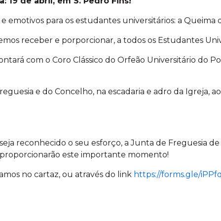
 19 de abril, em S. Pedro Fins!
emotivos para os estudantes universitários: a Queima da
remos receber e porporcionar, a todos os Estudantes Uni
ontará com o Coro Clássico do Orfeão Universitário do 
reguesia e do Concelho, na escadaria e adro da Igreja,
ja reconhecido o seu esforço, a Junta de Freguesia de 
a proporcionarão este importante momento!
mos no cartaz, ou através do link
https://forms.gle/iP