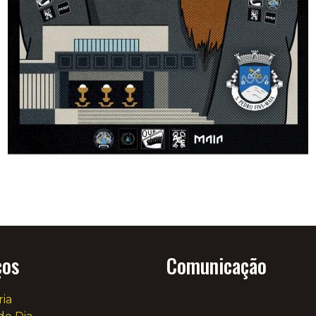
ços
Comunicação
ria