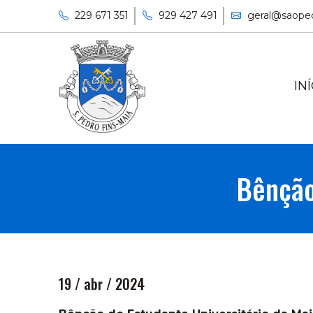
229 671 351
929 427 491
geral@saoped
IN
Bênção
19 / abr / 2024