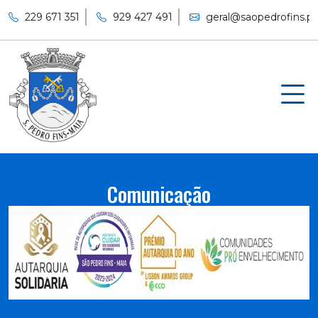
229 671 351
929 427 491
geral@saopedrofins.pt
Comunicação