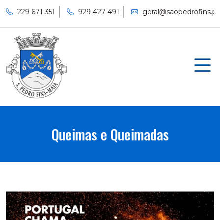
229 671 351
929 427 491
geral@saopedrofins.pt
Queimas e Queimadas