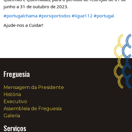
junho a 31 de outubro de 2023.
#portugalchama
#porsiportodos
#ligue112
#portugal
Ajude-nos a Cuidar!
Freguesia
Mensagem da Presidente
História
Executivo
Assembleia de Freguesia
Galeria
Serviços